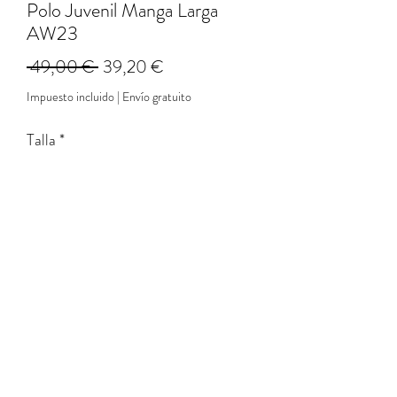
Polo Juvenil Manga Larga
AW23
Precio
Precio
 49,00 € 
39,20 €
de
Impuesto incluido
|
Envío gratuito
oferta
Talla
*
Cantidad
*
Agregar al carrito
Nuestros polos de manga larga
son perfectos para cualquier ocasión;