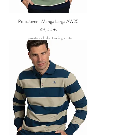
Polo Juvenil Manga Larga AW25
Precio
49,00 €
Impuesto incluido
|
Envío gratuito