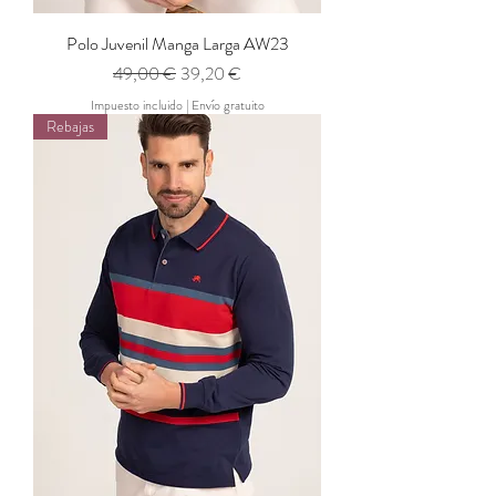
Polo Juvenil Manga Larga AW23
Precio
Precio de oferta
49,00 €
39,20 €
Impuesto incluido
|
Envío gratuito
Rebajas