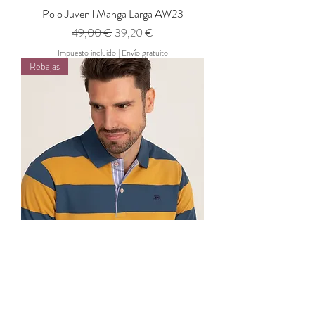
Polo Juvenil Manga Larga AW23
Precio
Precio de oferta
49,00 €
39,20 €
Impuesto incluido
|
Envío gratuito
Rebajas