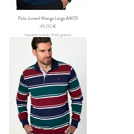
Polo Juvenil Manga Larga AW25
Precio
49,00 €
Impuesto incluido
|
Envío gratuito