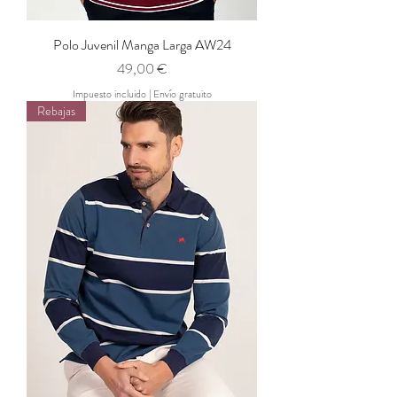
Polo Juvenil Manga Larga AW24
Precio
49,00 €
Impuesto incluido
|
Envío gratuito
Rebajas